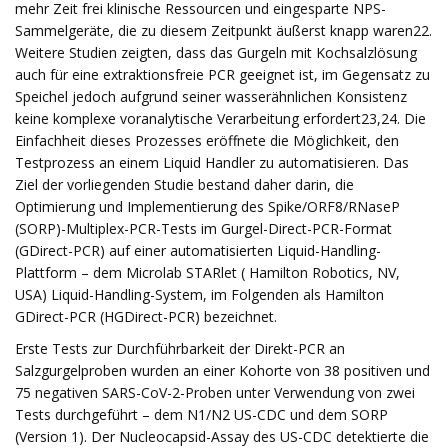
mehr Zeit frei klinische Ressourcen und eingesparte NPS-
Sammelgeräte, die zu diesem Zeitpunkt äußerst knapp waren22.
Weitere Studien zeigten, dass das Gurgeln mit Kochsalzlösung
auch für eine extraktionsfreie PCR geeignet ist, im Gegensatz zu
Speichel jedoch aufgrund seiner wasserähnlichen Konsistenz
keine komplexe voranalytische Verarbeitung erfordert23,24. Die
Einfachheit dieses Prozesses eröffnete die Möglichkeit, den
Testprozess an einem Liquid Handler zu automatisieren. Das
Ziel der vorliegenden Studie bestand daher darin, die
Optimierung und Implementierung des Spike/ORF8/RNaseP
(SORP)-Multiplex-PCR-Tests im Gurgel-Direct-PCR-Format
(GDirect-PCR) auf einer automatisierten Liquid-Handling-
Plattform – dem Microlab STARlet ( Hamilton Robotics, NV,
USA) Liquid-Handling-System, im Folgenden als Hamilton
GDirect-PCR (HGDirect-PCR) bezeichnet.
Erste Tests zur Durchführbarkeit der Direkt-PCR an
Salzgurgelproben wurden an einer Kohorte von 38 positiven und
75 negativen SARS-CoV-2-Proben unter Verwendung von zwei
Tests durchgeführt – dem N1/N2 US-CDC und dem SORP
(Version 1). Der Nucleocapsid-Assay des US-CDC detektierte die