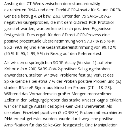
Anstieg des CT-Werts zwischen dem standardmäßig
extrahierten RNA- und dem Direkt-PCR-Ansatz für S- und ORF8-
Genziele betrug 4,24 bzw. 2,63. Unter den 75 SARS-CoV-2-
negativen Gurgelproben, die mit dem GDirect-PCR-Protokoll
getestet wurden, wurden keine falsch positiven Ergebnisse
festgestellt. Dies ergab für den GDirect-PCR-Prozess eine
positive prozentuale Übereinstimmung von 97,37 % (95 %-KI
86,2–99,9 %) und eine Gesamtübereinstimmung von 99,12 %
(95 %-KI 95,2–99,9 %) in Bezug auf den Referenztest.
Als wir den ursprünglichen SORP-Assay (Version 1) auf eine
Kohorte (n = 200) SARS-CoV-2-positiver Salzgurgelproben
anwendeten, stellten wir zwei Probleme fest (a.) Verlust des
Spike-Genziels bei etwa 7 % der Proben positive Proben und (b.)
starkes RNaseP-Signal aus klinischen Proben (CT = 18–28).
Während das Vorhandensein großer Mengen menschlicher
Zellen in den Salzgurgelproben das starke RNaseP-Signal erklärt,
war der häufige Ausfall des Spike-Gen-Ziels unerwartet. Als
dieselben Einzelziel-positiven (S-/ORF8+)-Proben mit extrahierter
RNA erneut getestet wurden, wurde durchweg eine positive
Amplifikation für das Spike-Gen festgestellt. Eine Manipulation