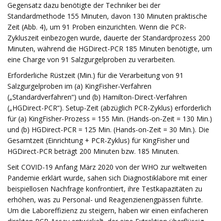
Gegensatz dazu benötigte der Techniker bei der
Standardmethode 155 Minuten, davon 130 Minuten praktische
Zeit (Abb. 4), um 91 Proben einzurichten. Wenn die PCR-
Zykluszeit einbezogen wurde, dauerte der Standardprozess 200
Minuten, während die HGDirect-PCR 185 Minuten benötigte, um
eine Charge von 91 Salzgurgelproben zu verarbeiten.
Erforderliche Rüstzeit (Min.) für die Verarbeitung von 91
Salzgurgelproben im (a) KingFisher-Verfahren
(„Standardverfahren“) und (b) Hamilton-Direct-Verfahren
(„HGDirect-PCR“). Setup-Zeit (abzüglich PCR-Zyklus) erforderlich
für (a) KingFisher-Prozess = 155 Min. (Hands-on-Zeit = 130 Min.)
und (b) HGDirect-PCR = 125 Min. (Hands-on-Zeit = 30 Min.). Die
Gesamtzeit (Einrichtung + PCR-Zyklus) für KingFisher und
HGDirect-PCR beträgt 200 Minuten bzw. 185 Minuten.
Seit COVID-19 Anfang März 2020 von der WHO zur weltweiten
Pandemie erklärt wurde, sahen sich Diagnostiklabore mit einer
beispiellosen Nachfrage konfrontiert, ihre Testkapazitäten zu
erhöhen, was zu Personal- und Reagenzienengpässen führte.
Um die Laboreffizienz zu steigern, haben wir einen einfacheren