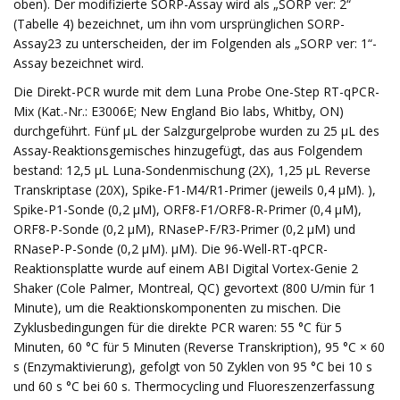
oben). Der modifizierte SORP-Assay wird als „SORP ver: 2“
(Tabelle 4) bezeichnet, um ihn vom ursprünglichen SORP-
Assay23 zu unterscheiden, der im Folgenden als „SORP ver: 1“-
Assay bezeichnet wird.
Die Direkt-PCR wurde mit dem Luna Probe One-Step RT-qPCR-
Mix (Kat.-Nr.: E3006E; New England Bio labs, Whitby, ON)
durchgeführt. Fünf μL der Salzgurgelprobe wurden zu 25 μL des
Assay-Reaktionsgemisches hinzugefügt, das aus Folgendem
bestand: 12,5 μL Luna-Sondenmischung (2X), 1,25 μL Reverse
Transkriptase (20X), Spike-F1-M4/R1-Primer (jeweils 0,4 μM). ),
Spike-P1-Sonde (0,2 μM), ORF8-F1/ORF8-R-Primer (0,4 μM),
ORF8-P-Sonde (0,2 μM), RNaseP-F/R3-Primer (0,2 μM) und
RNaseP-P-Sonde (0,2 μM). μM). Die 96-Well-RT-qPCR-
Reaktionsplatte wurde auf einem ABI Digital Vortex-Genie 2
Shaker (Cole Palmer, Montreal, QC) gevortext (800 U/min für 1
Minute), um die Reaktionskomponenten zu mischen. Die
Zyklusbedingungen für die direkte PCR waren: 55 °C für 5
Minuten, 60 °C für 5 Minuten (Reverse Transkription), 95 °C × 60
s (Enzymaktivierung), gefolgt von 50 Zyklen von 95 °C bei 10 s
und 60 s °C bei 60 s. Thermocycling und Fluoreszenzerfassung