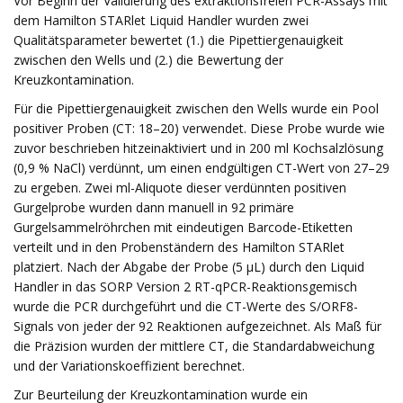
Vor Beginn der Validierung des extraktionsfreien PCR-Assays mit
dem Hamilton STARlet Liquid Handler wurden zwei
Qualitätsparameter bewertet (1.) die Pipettiergenauigkeit
zwischen den Wells und (2.) die Bewertung der
Kreuzkontamination.
Für die Pipettiergenauigkeit zwischen den Wells wurde ein Pool
positiver Proben (CT: 18–20) verwendet. Diese Probe wurde wie
zuvor beschrieben hitzeinaktiviert und in 200 ml Kochsalzlösung
(0,9 % NaCl) verdünnt, um einen endgültigen CT-Wert von 27–29
zu ergeben. Zwei ml-Aliquote dieser verdünnten positiven
Gurgelprobe wurden dann manuell in 92 primäre
Gurgelsammelröhrchen mit eindeutigen Barcode-Etiketten
verteilt und in den Probenständern des Hamilton STARlet
platziert. Nach der Abgabe der Probe (5 µL) durch den Liquid
Handler in das SORP Version 2 RT-qPCR-Reaktionsgemisch
wurde die PCR durchgeführt und die CT-Werte des S/ORF8-
Signals von jeder der 92 Reaktionen aufgezeichnet. Als Maß für
die Präzision wurden der mittlere CT, die Standardabweichung
und der Variationskoeffizient berechnet.
Zur Beurteilung der Kreuzkontamination wurde ein