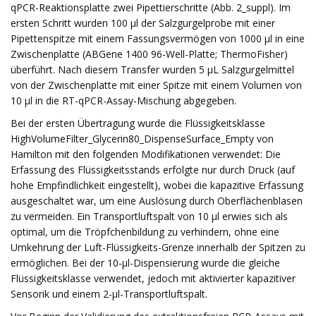
qPCR-Reaktionsplatte zwei Pipettierschritte (Abb. 2_suppl). Im
ersten Schritt wurden 100 µl der Salzgurgelprobe mit einer
Pipettenspitze mit einem Fassungsvermögen von 1000 µl in eine
Zwischenplatte (ABGene 1400 96-Well-Platte; ThermoFisher)
überführt. Nach diesem Transfer wurden 5 µL Salzgurgelmittel
von der Zwischenplatte mit einer Spitze mit einem Volumen von
10 µl in die RT-qPCR-Assay-Mischung abgegeben.
Bei der ersten Übertragung wurde die Flüssigkeitsklasse
HighVolumeFilter_Glycerin80_DispenseSurface_Empty von
Hamilton mit den folgenden Modifikationen verwendet: Die
Erfassung des Flüssigkeitsstands erfolgte nur durch Druck (auf
hohe Empfindlichkeit eingestellt), wobei die kapazitive Erfassung
ausgeschaltet war, um eine Auslösung durch Oberflächenblasen
zu vermeiden. Ein Transportluftspalt von 10 µl erwies sich als
optimal, um die Tröpfchenbildung zu verhindern, ohne eine
Umkehrung der Luft-Flüssigkeits-Grenze innerhalb der Spitzen zu
ermöglichen. Bei der 10-µl-Dispensierung wurde die gleiche
Flüssigkeitsklasse verwendet, jedoch mit aktivierter kapazitiver
Sensorik und einem 2-µl-Transportluftspalt.