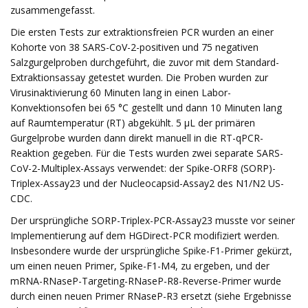
zusammengefasst.
Die ersten Tests zur extraktionsfreien PCR wurden an einer
Kohorte von 38 SARS-CoV-2-positiven und 75 negativen
Salzgurgelproben durchgeführt, die zuvor mit dem Standard-
Extraktionsassay getestet wurden. Die Proben wurden zur
Virusinaktivierung 60 Minuten lang in einen Labor-
Konvektionsofen bei 65 °C gestellt und dann 10 Minuten lang
auf Raumtemperatur (RT) abgekühlt. 5 µL der primären
Gurgelprobe wurden dann direkt manuell in die RT-qPCR-
Reaktion gegeben. Für die Tests wurden zwei separate SARS-
CoV-2-Multiplex-Assays verwendet: der Spike-ORF8 (SORP)-
Triplex-Assay23 und der Nucleocapsid-Assay2 des N1/N2 US-
CDC.
Der ursprüngliche SORP-Triplex-PCR-Assay23 musste vor seiner
Implementierung auf dem HGDirect-PCR modifiziert werden.
Insbesondere wurde der ursprüngliche Spike-F1-Primer gekürzt,
um einen neuen Primer, Spike-F1-M4, zu ergeben, und der
mRNA-RNaseP-Targeting-RNaseP-R8-Reverse-Primer wurde
durch einen neuen Primer RNaseP-R3 ersetzt (siehe Ergebnisse