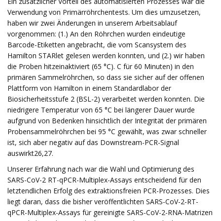
Ein zusätzlicher Vorteil des automatisierten Prozesses war die
Verwendung von Primärröhrchentests. Um dies umzusetzen,
haben wir zwei Änderungen in unserem Arbeitsablauf
vorgenommen: (1.) An den Röhrchen wurden eindeutige
Barcode-Etiketten angebracht, die vom Scansystem des
Hamilton STARlet gelesen werden konnten, und (2.) wir haben
die Proben hitzeinaktiviert (65 °C). C für 60 Minuten) in den
primären Sammelröhrchen, so dass sie sicher auf der offenen
Plattform von Hamilton in einem Standardlabor der
Biosicherheitsstufe 2 (BSL-2) verarbeitet werden konnten. Die
niedrigere Temperatur von 65 °C bei längerer Dauer wurde
aufgrund von Bedenken hinsichtlich der Integrität der primären
Probensammelröhrchen bei 95 °C gewählt, was zwar schneller
ist, sich aber negativ auf das Downstream-PCR-Signal
auswirkt26,27.
Unserer Erfahrung nach war die Wahl und Optimierung des
SARS-CoV-2 RT-qPCR-Multiplex-Assays entscheidend für den
letztendlichen Erfolg des extraktionsfreien PCR-Prozesses. Dies
liegt daran, dass die bisher veröffentlichten SARS-CoV-2-RT-
qPCR-Multiplex-Assays für gereinigte SARS-CoV-2-RNA-Matrizen