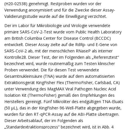
(H20-02538) genehmigt. Restproben wurden vor der
Verwendung anonymisiert und für die Zwecke dieser Assay-
Validierungsstudie wurde auf die Einwilligung verzichtet.
Der im Labor für Mikrobiologie und Virologie verwendete
primäre SARS-CoV-2-Test wurde vom Public Health Laboratory
am British Columbia Center for Disease Control (BCCDC)
entwickelt. Dieser Assay zielte auf die RdRp- und E-Gene von
SARS-CoV-2 ab, mit der menschlichen RNaseP als interner
Kontrolle28. Dieser Test, der im Folgenden als „Referenztest“
bezeichnet wird, wurde routinemäßig zum Testen klinischer
Proben verwendet. Die für diesen Test verwendete
Gesamtnukleinsäure (TNA) wurde auf dem automatisierten
Extraktionsgerät KingFisher Flex (ThermoFisher, Carlsbad, CA)
unter Verwendung des MagMAX Viral Pathogen Nucleic Acid
Isolation Kit (ThermoFisher) gemäß den Empfehlungen des
Herstellers gereinigt. Fünf Mikroliter des endgültigen TNA-Eluats
(50 µL), das in der KingFisher-96-Well-Platte abgegeben wurde,
wurden für den RT-qPCR-Assay auf die ABI-Platte übertragen.
Dieser Arbeitsablauf, der im Folgenden als
„Standardextraktionsprozess“ bezeichnet wird, ist in Abb. 4