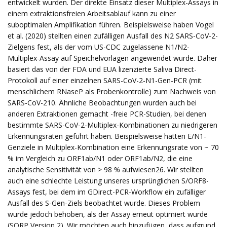
entwickelt wurden. Der direkte Einsatz dieser Multiplex-Assays in
einem extraktionsfreien Arbeitsablauf kann zu einer
suboptimalen Amplifikation führen. Beispielsweise haben Vogel
et al. (2020) stellten einen zufälligen Ausfall des N2 SARS-CoV-2-
Zielgens fest, als der vom US-CDC zugelassene N1/N2-
Multiplex-Assay auf Speichelvorlagen angewendet wurde. Daher
basiert das von der FDA und EUA lizenzierte Saliva Direct-
Protokoll auf einer einzelnen SARS-CoV-2-N1-Gen-PCR (mit
menschlichem RNaseP als Probenkontrolle) zum Nachweis von
SARS-CoV-210. Ähnliche Beobachtungen wurden auch bei
anderen Extraktionen gemacht -freie PCR-Studien, bei denen
bestimmte SARS-CoV-2-Multiplex-Kombinationen zu niedrigeren
Erkennungsraten geführt haben. Beispielsweise hatten E/N1-
Genziele in Multiplex-Kombination eine Erkennungsrate von ~ 70
% im Vergleich zu ORF1ab/N1 oder ORF1ab/N2, die eine
analytische Sensitivität von > 98 % aufwiesen26. Wir stellten
auch eine schlechte Leistung unseres ursprünglichen S/ORF8-
Assays fest, bei dem im GDirect-PCR-Workflow ein zufälliger
Ausfall des S-Gen-Ziels beobachtet wurde. Dieses Problem
wurde jedoch behoben, als der Assay erneut optimiert wurde
(SORP Version 2). Wir möchten auch hinzufügen, dass aufgrund