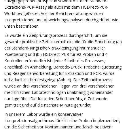
Salzgurgelproben prospektiv sowohl mit dem Standard-
Extraktions-PCR-Assay als auch mit dem HGDirect-PCR-
Workflow getestet. Vor der Berichterstattung wurden
Interpretationen und Abweichungsanalysen durchgeführt, wie
unten beschrieben.
Es wurde ein Zeitprüfungsprozess durchgeführt, um die
gesamte praktische Zeit zu ermitteln, die für die Einrichtung (a.)
der Standard-KingFisher-RNA-Reinigung mit manueller
Pipettierung und (b.) HGDirect-PCR für 92 Proben und 4
Kontrollen erforderlich ist. Jeder Schritt des Prozesses,
einschließlich Anmeldung, Barcode-Druck, Probenaliquotierung
und Reagenzienvorbereitung für Extraktion und PCR, wurde
individuell zeitlich festgelegt (Abb. 4). Der Zeitauditprozess
wurde an drei verschiedenen Tagen von drei verschiedenen
medizinischen Labortechnologen unabhängig voneinander
durchgeführt. Die für jeden Schritt benötigte Zeit wurde
gemittelt und auf die nächste Minute gerundet.
In unserem Labor wurde ein konservativer
Interpretationsalgorithmus für klinische Proben implementiert,
um die Sicherheit vor Kontaminanten und falsch positiven