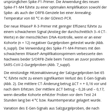
ursprünglichen Spike-F1-Primer. Die Anwendung des neuen
Spike-F1-M4 führte zu einer optimalen Amplifikation sowohl der
Spike- als auch der ORF8-Genziele bei einer Annealing-
Temperatur von 60 °C in der GDirect-PCR.
Der neue RNaseP R-3-Primer mit geringer Effizienz führte zu
einem schwächeren Signal (Anstieg der durchschnittlich 3–4 CT-
Werte) in der menschlichen DNA-Kontrolle, wenn er an einer
Kohorte (n = 12) negativer Gurgelproben getestet wurde (Abb.
6_suppl). Die Verwendung des Spike-F1-M4-Primers mit den
schwächeren RNaseP-Amplifikationsprimern verbesserte den
Nachweis beider S/ORF8-Ziele beim Testen an zuvor positiven
SARS-CoV-2-Gurgelproben (Abb. 7_suppl).
Die einstündige Hitzeinaktivierung der Salzgurgelproben bei 65
°C führte nicht zu einem signifikanten Verlust des E-Gen-Signals
(Abb. 2). Die mittlere CT-Änderung betrug ΔCT = + 0,16 vor und
nach dem Erhitzen. Der mittlere ΔCT betrug – 0,26 und – 0,17,
wenn dieselbe Kohorte erhitzter Proben vor dem Test 24
Stunden lang bei 4 °C bzw. Raumtemperatur gelagert wurde.
Variation des E-Gen-Signals aus Salzgurgelproben, die nach