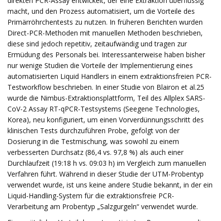
direkten PCR-Assay entwickelt, der eine Extraktion überflüssig
macht, und den Prozess automatisiert, um die Vorteile des
Primärröhrchentests zu nutzen. In früheren Berichten wurden
Direct-PCR-Methoden mit manuellen Methoden beschrieben,
diese sind jedoch repetitiv, zeitaufwändig und tragen zur
Ermüdung des Personals bei. Interessanterweise haben bisher
nur wenige Studien die Vorteile der Implementierung eines
automatisierten Liquid Handlers in einem extraktionsfreien PCR-
Testworkflow beschrieben. In einer Studie von Blairon et al.25
wurde die Nimbus-Extraktionsplattform, Teil des Allplex SARS-
CoV-2 Assay RT-qPCR-Testsystems (Seegene Technologies,
Korea), neu konfiguriert, um einen Vorverdünnungsschritt des
klinischen Tests durchzuführen Probe, gefolgt von der
Dosierung in die Testmischung, was sowohl zu einem
verbesserten Durchsatz (86,4 vs. 97,8 %) als auch einer
Durchlaufzeit (19:18 h vs. 09:03 h) im Vergleich zum manuellen
Verfahren führt. Während in dieser Studie der UTM-Probentyp
verwendet wurde, ist uns keine andere Studie bekannt, in der ein
Liquid-Handling-System für die extraktionsfreie PCR-
Verarbeitung am Probentyp „Salzgurgeln“ verwendet wurde.