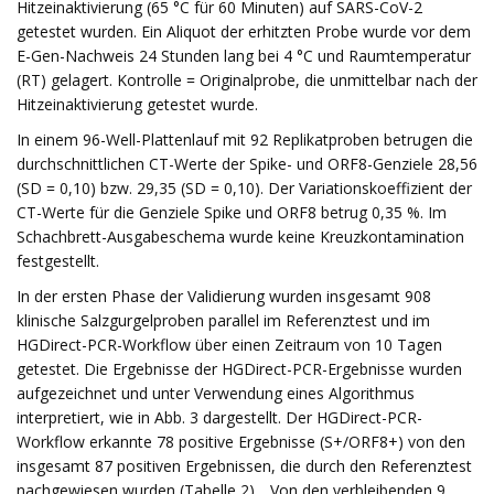
Hitzeinaktivierung (65 °C für 60 Minuten) auf SARS-CoV-2
getestet wurden. Ein Aliquot der erhitzten Probe wurde vor dem
E-Gen-Nachweis 24 Stunden lang bei 4 °C und Raumtemperatur
(RT) gelagert. Kontrolle = Originalprobe, die unmittelbar nach der
Hitzeinaktivierung getestet wurde.
In einem 96-Well-Plattenlauf mit 92 Replikatproben betrugen die
durchschnittlichen CT-Werte der Spike- und ORF8-Genziele 28,56
(SD = 0,10) bzw. 29,35 (SD = 0,10). Der Variationskoeffizient der
CT-Werte für die Genziele Spike und ORF8 betrug 0,35 %. Im
Schachbrett-Ausgabeschema wurde keine Kreuzkontamination
festgestellt.
In der ersten Phase der Validierung wurden insgesamt 908
klinische Salzgurgelproben parallel im Referenztest und im
HGDirect-PCR-Workflow über einen Zeitraum von 10 Tagen
getestet. Die Ergebnisse der HGDirect-PCR-Ergebnisse wurden
aufgezeichnet und unter Verwendung eines Algorithmus
interpretiert, wie in Abb. 3 dargestellt. Der HGDirect-PCR-
Workflow erkannte 78 positive Ergebnisse (S+/ORF8+) von den
insgesamt 87 positiven Ergebnissen, die durch den Referenztest
nachgewiesen wurden (Tabelle 2). . Von den verbleibenden 9