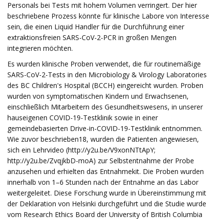
Personals bei Tests mit hohem Volumen verringert. Der hier
beschriebene Prozess könnte für klinische Labore von Interesse
sein, die einen Liquid Handler für die Durchführung einer
extraktionsfreien SARS-CoV-2-PCR in großen Mengen
integrieren möchten.
Es wurden klinische Proben verwendet, die für routinemäßige
SARS-CoV-2-Tests in den Microbiology & Virology Laboratories
des BC Children's Hospital (BCCH) eingereicht wurden. Proben
wurden von symptomatischen Kindern und Erwachsenen,
einschließlich Mitarbeitern des Gesundheitswesens, in unserer
hauseigenen COVID-19-Testklinik sowie in einer
gemeindebasierten Drive-in-COVID-19-Testklinik entnommen.
Wie zuvor beschrieben18, wurden die Patienten angewiesen,
sich ein Lehrvideo (http://y2u.be/V9xonNTtApY;
http://y2u.be/ZvqjkbD-moA) zur Selbstentnahme der Probe
anzusehen und erhielten das Entnahmekit. Die Proben wurden
innerhalb von 1–6 Stunden nach der Entnahme an das Labor
weitergeleitet. Diese Forschung wurde in Übereinstimmung mit
der Deklaration von Helsinki durchgeführt und die Studie wurde
vom Research Ethics Board der University of British Columbia