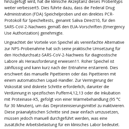
hinzugefügt wird, hat die klinische Akzeptanz dieses Probentyps
weiter verbessert5. Dies führte dazu, dass die Federal Drug
Administration (FDA) Speichelproben und ein direktes PCR-
Protokoll für Speicheltests, genannt Saliva Direct10, für den
SARS-CoV-2-Nachweis gemäß den EUA-Vorschriften (Emergency
Use Authorization) genehmigte.
Ungeachtet der Vorteile von Speichel als vereinfachte Alternative
zur NPS-Probenahme hat sich seine praktische Umsetzung für
den Hochdurchsatz-SARS-CoV-2-Nachweis für diagnostische
Labore als Herausforderung erwiesen11. Roher Speichel ist
zähflüssig und kann kurz nach der Entnahme erstarren6. Dies
erschwert das manuelle Pipettieren oder das Pipettieren mit
einem automatischen Liquid-Handler. Zur Verringerung der
Viskosität sind diskrete Schritte erforderlich, darunter die
Verdünnung in spezifischen Puffern4,12,13 oder die Inkubation
mit Proteinase-K5, gefolgt von einer Wärmebehandlung (95 °C
für 30 Minuten), um das Deproteinisierungsmittel zu inaktivieren.
Diese präanalytischen Schritte sind zwar einfach umzusetzen,
müssen jedoch manuell durchgeführt werden, was eine
zusätzliche Arbeitsbelastung für ein klinisches Labor bedeutet.