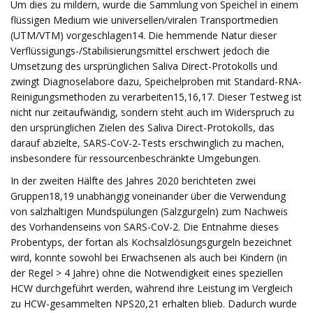
Um dies zu mildern, wurde die Sammlung von Speichel in einem
flüssigen Medium wie universellen/viralen Transportmedien
(UTM/VTM) vorgeschlagen14. Die hemmende Natur dieser
Verflüssigungs-/Stabilisierungsmittel erschwert jedoch die
Umsetzung des ursprünglichen Saliva Direct-Protokolls und
zwingt Diagnoselabore dazu, Speichelproben mit Standard-RNA-
Reinigungsmethoden zu verarbeiten15,16,17. Dieser Testweg ist
nicht nur zeitaufwändig, sondern steht auch im Widerspruch zu
den ursprünglichen Zielen des Saliva Direct-Protokolls, das
darauf abzielte, SARS-CoV-2-Tests erschwinglich zu machen,
insbesondere für ressourcenbeschränkte Umgebungen.
In der zweiten Hälfte des Jahres 2020 berichteten zwei
Gruppen18,19 unabhängig voneinander über die Verwendung
von salzhaltigen Mundspülungen (Salzgurgeln) zum Nachweis
des Vorhandenseins von SARS-CoV-2. Die Entnahme dieses
Probentyps, der fortan als Kochsalzlösungsgurgeln bezeichnet
wird, konnte sowohl bei Erwachsenen als auch bei Kindern (in
der Regel > 4 Jahre) ohne die Notwendigkeit eines speziellen
HCW durchgeführt werden, während ihre Leistung im Vergleich
zu HCW-gesammelten NPS20,21 erhalten blieb. Dadurch wurde