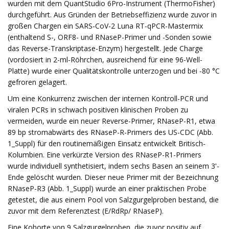
wurden mit dem QuantStudio 6Pro-Instrument (ThermoFisher)
durchgeführt. Aus Gründen der Betriebseffizienz wurde zuvor in
großen Chargen ein SARS-CoV-2 Luna RT-qPCR-Mastermix
(enthaltend S-, ORF8- und RNaseP-Primer und -Sonden sowie
das Reverse-Transkriptase-Enzym) hergestellt. Jede Charge
(vordosiert in 2-ml-Röhrchen, ausreichend für eine 96-Well-
Platte) wurde einer Qualitätskontrolle unterzogen und bei -80 °C
gefroren gelagert.
Um eine Konkurrenz zwischen der internen Kontroll-PCR und
viralen PCRs in schwach positiven klinischen Proben zu
vermeiden, wurde ein neuer Reverse-Primer, RNaseP-R1, etwa
89 bp stromabwärts des RNaseP-R-Primers des US-CDC (Abb.
1_Suppl) für den routinemäßigen Einsatz entwickelt Britisch-
Kolumbien. Eine verkürzte Version des RNaseP-R1-Primers
wurde individuell synthetisiert, indem sechs Basen an seinem 3ʹ-
Ende gelöscht wurden. Dieser neue Primer mit der Bezeichnung
RNaseP-R3 (Abb. 1_Suppl) wurde an einer praktischen Probe
getestet, die aus einem Pool von Salzgurgelproben bestand, die
zuvor mit dem Referenztest (E/RdRp/ RNaseP).
Eine Kohorte von 9 Salzgurgelproben, die zuvor positiv auf