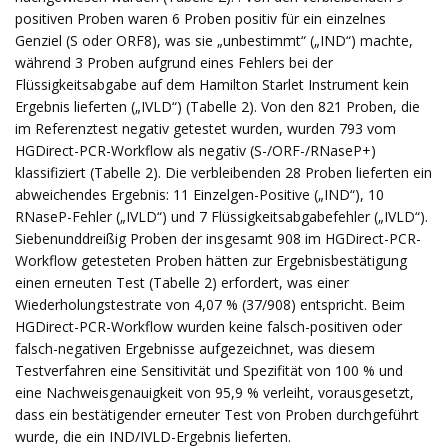
positiven Proben waren 6 Proben positiv für ein einzelnes
Genziel (S oder ORF8), was sie „unbestimmt“ („IND“) machte,
während 3 Proben aufgrund eines Fehlers bei der
Flüssigkeitsabgabe auf dem Hamilton Starlet Instrument kein
Ergebnis lieferten („IVLD“) (Tabelle 2). Von den 821 Proben, die
im Referenztest negativ getestet wurden, wurden 793 vom
HGDirect-PCR-Workflow als negativ (S-/ORF-/RNaseP+)
klassifiziert (Tabelle 2). Die verbleibenden 28 Proben lieferten ein
abweichendes Ergebnis: 11 Einzelgen-Positive („IND“), 10
RNaseP-Fehler („IVLD“) und 7 Flüssigkeitsabgabefehler („IVLD“).
Siebenunddreißig Proben der insgesamt 908 im HGDirect-PCR-
Workflow getesteten Proben hätten zur Ergebnisbestätigung
einen erneuten Test (Tabelle 2) erfordert, was einer
Wiederholungstestrate von 4,07 % (37/908) entspricht. Beim
HGDirect-PCR-Workflow wurden keine falsch-positiven oder
falsch-negativen Ergebnisse aufgezeichnet, was diesem
Testverfahren eine Sensitivität und Spezifität von 100 % und
eine Nachweisgenauigkeit von 95,9 % verleiht, vorausgesetzt,
dass ein bestätigender erneuter Test von Proben durchgeführt
wurde, die ein IND/IVLD-Ergebnis lieferten.