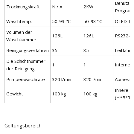
Benutzer
Trocknungskraft
N / A
2KW
Progra
Waschtemp.
50-93 °C
50-93 °C
OLED-Bil
Volumen der
126L
126L
RS232-Dr
Waschkammer
Reinigungsverfahren
35
35
Leitfähi
Die Schichtnummer
1
1
Internet
der Reinigung
Pumpenwaschrate
320 l/min
320 l/min
Abmessu
Innere H
Gewicht
100 kg
100 kg
(H*B*T)
Geltungsbereich