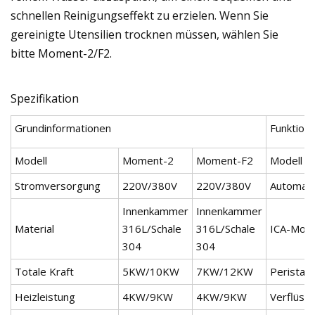
schnellen Reinigungseffekt zu erzielen. Wenn Sie
gereinigte Utensilien trocknen müssen, wählen Sie
bitte Moment-2/F2.
Spezifikation
Grundinformationen
Funktion
Modell
Moment-2
Moment-F2
Modell
Stromversorgung
220V/380V
220V/380V
Automati
Innenkammer
Innenkammer
Material
316L/Schale
316L/Schale
ICA-Modu
304
304
Totale Kraft
5KW/10KW
7KW/12KW
Peristal
Heizleistung
4KW/9KW
4KW/9KW
Verflüss