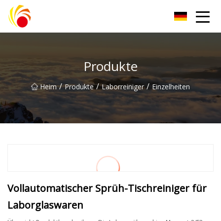
Wuxi Plastic Labwares Co., Ltd
Produkte
/
/
/
Heim
Produkte
Laborreiniger
Einzelheiten
Vollautomatischer Sprüh-Tischreiniger für
Laborglaswaren