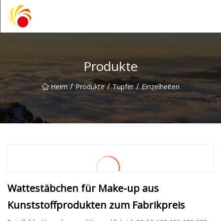
Wuxi Plastic Labwares Co., Ltd
Produkte
/
/
/
Heim
Produkte
Tupfer
Einzelheiten
Wattestäbchen für Make-up aus
Kunststoffprodukten zum Fabrikpreis