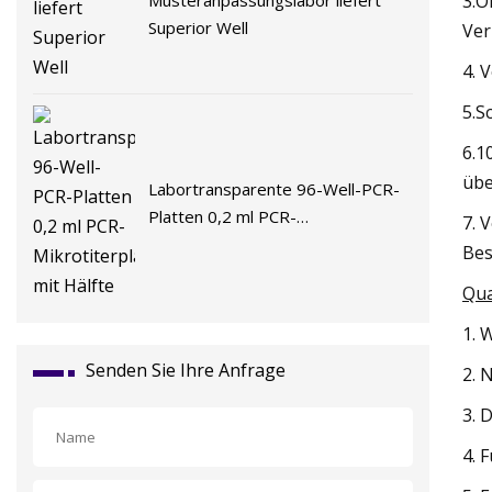
3.O
Superior Well
Ver
4. 
5.S
6.1
übe
Labortransparente 96-Well-PCR-
Platten 0,2 ml PCR-
7. 
Mikrotiterplatten mit Hälfte
Bes
Qua
1. 
Senden Sie Ihre Anfrage
2. 
3. 
4. 