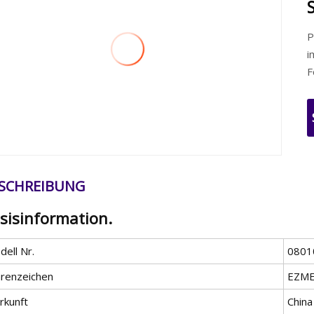
P
i
F
SCHREIBUNG
sisinformation.
ell Nr.
0801
renzeichen
EZM
rkunft
China