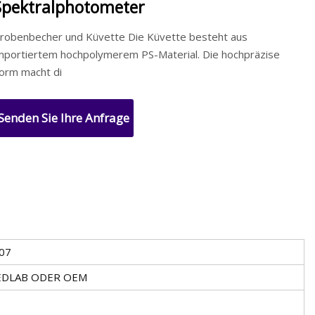
Spektralphotometer
robenbecher und Küvette Die Küvette besteht aus
mportiertem hochpolymerem PS-Material. Die hochpräzise
orm macht di
Senden Sie Ihre Anfrage
07
EDLAB ODER OEM