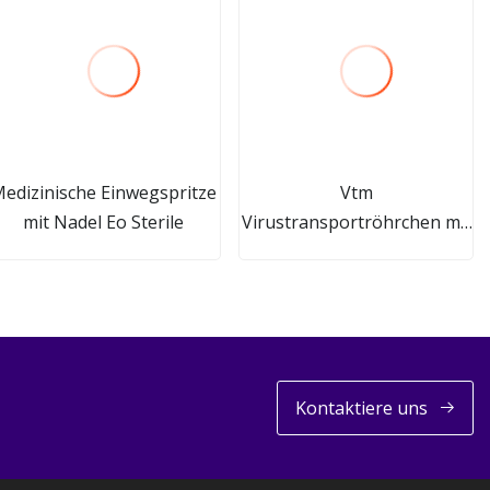
edizinische Einwegspritze
Vtm
mit Nadel Eo Sterile
Virustransportröhrchen mit
Tupfer
Kontaktiere uns