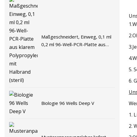
Uns
1.W
2.O
Maßgeschneidert, Einweg, 0,1 ml
0,2 ml 96-Well-PCR-Platte aus
3.J
klarem Polypropylen mit Halbrand
4.W
(steril)
5. 
6. 
Uns
Biologie 96 Wells Deep V
Wen
1. 
2. 
Musteranpassungslabor liefert