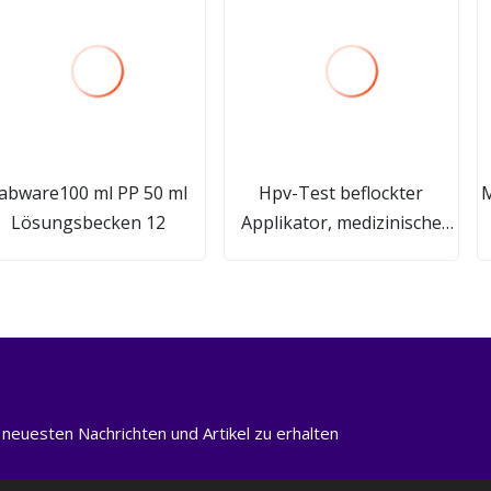
abware100 ml PP 50 ml
Hpv-Test beflockter
M
Lösungsbecken 12
Applikator, medizinische
Zellsammlung,
Untersuchung,
Gynäkologie, zervikaler
Nylon-beflockter
Vaginaltupfer, passend für
Ivd-Selbst
 neuesten Nachrichten und Artikel zu erhalten