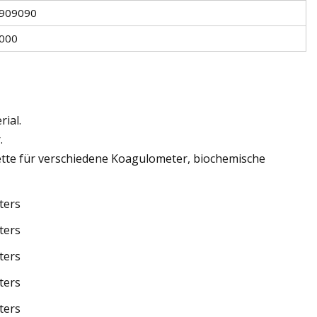
909090
000
ial.
.
ette für verschiedene Koagulometer, biochemische