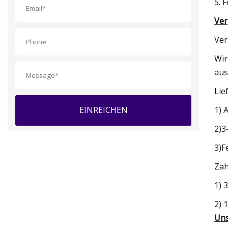
5. 
Ver
Ver
Wir
aus
Lief
1) 
EINREICHEN
2)3
3)F
Zah
1) 
2) 
Uns