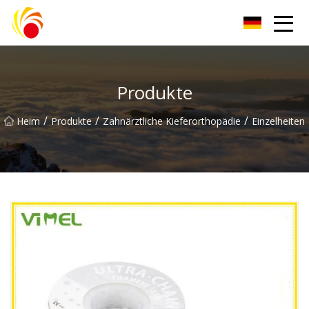
Wuxi Plastic Labwares Co., Ltd
Produkte
/
/
/
Heim
Produkte
Zahnärztliche Kieferorthopädie
Einzelheiten