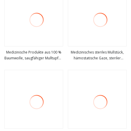
Medizinische Produkte aus 100 %
Medizinisches steriles Mullstück,
Baumwolle, saugfähiger Mulltupfer,
hämostatische Gaze, steriler
mehr sehen
mehr sehen
steriler Mulltupfer
Mulltupfer, medizinisch