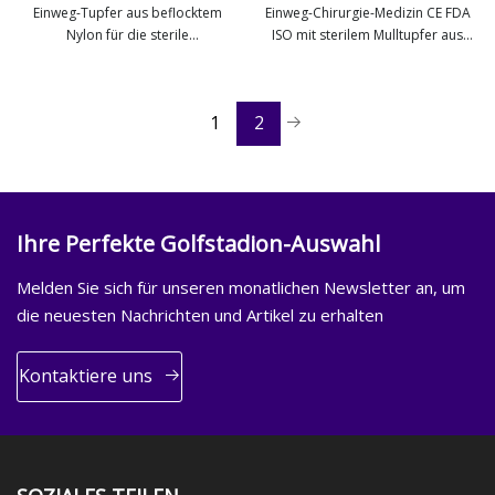
Einweg-Tupfer aus beflocktem
Einweg-Chirurgie-Medizin CE FDA
Nylon für die sterile
ISO mit sterilem Mulltupfer aus
mehr sehen
mehr sehen
Rachenprobenahme
Röntgengazeschwamm
1
2
Ihre Perfekte Golfstadion-Auswahl
Melden Sie sich für unseren monatlichen Newsletter an, um
die neuesten Nachrichten und Artikel zu erhalten
Kontaktiere uns