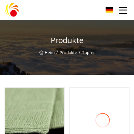
Wuxi Plastic Labwares Co., Ltd
Produkte
/
/
Heim
Produkte
Tupfer