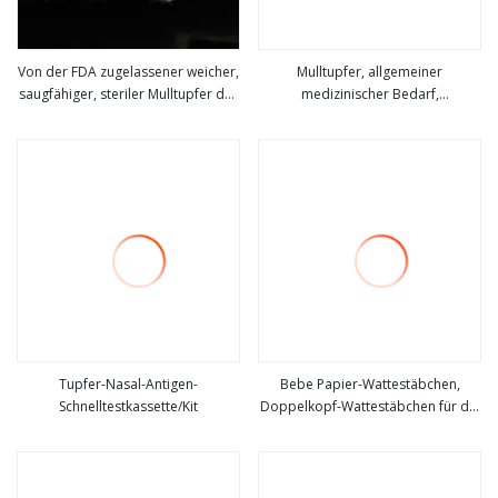
Von der FDA zugelassener weicher,
Mulltupfer, allgemeiner
saugfähiger, steriler Mulltupfer der
medizinischer Bedarf,
mehr sehen
mehr sehen
Marke Sugama
chirurgischer Tupfer
Tupfer-Nasal-Antigen-
Bebe Papier-Wattestäbchen,
Schnelltestkassette/Kit
Doppelkopf-Wattestäbchen für die
mehr sehen
mehr sehen
Gesundheitsfürsorge