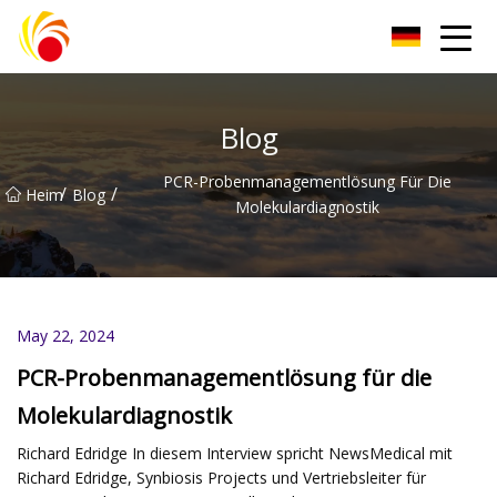
Wuxi Plastic Labwares Co., Ltd
Blog
PCR-Probenmanagementlösung Für Die
/
/
Heim
Blog
Molekulardiagnostik
May 22, 2024
PCR-Probenmanagementlösung für die
Molekulardiagnostik
Richard Edridge In diesem Interview spricht NewsMedical mit
Richard Edridge, Synbiosis Projects und Vertriebsleiter für